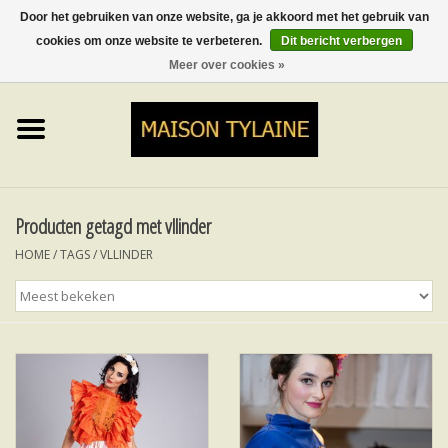
Door het gebruiken van onze website, ga je akkoord met het gebruik van
cookies om onze website te verbeteren.
Dit bericht verbergen
0 Artikelen - €0,00
Meer over cookies »
Home
UPCYCLED
LUMINA
Producten getagd met vllinder
HOME
/
TAGS
/
VLLINDER
TOPS
ROKKEN&BROEKEN
MY MUSIC
BLOG