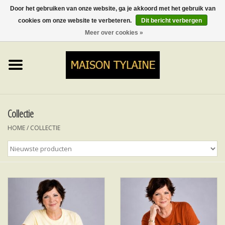
Door het gebruiken van onze website, ga je akkoord met het gebruik van
cookies om onze website te verbeteren.
Dit bericht verbergen
0 Artikelen - €0,00
Meer over cookies »
Home
UPCYCLED
LUMINA
Collectie
HOME
/
COLLECTIE
TOPS
ROKKEN&BROEKEN
MY MUSIC
BLOG