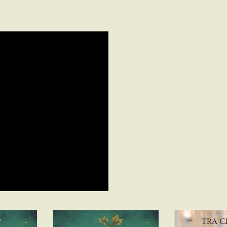
 by TYLAINE
CD Mermaid Magic by TYLAINE
CD Tra ci
ECK
VAN DEN BROECK