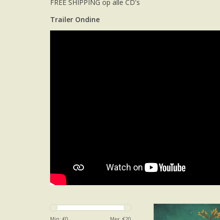
FREE SHIPPING op alle CD's
Trailer Ondine
VINYL Mermaid Magic
VAN DEN BRO
Min: €
0
Max: €
20