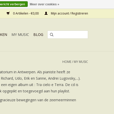
bericht verbergen
Meer over cookies »
0 Artikelen - €0,00
Mijn account / Registreren
KEN
MY MUSIC
BLOG
HOME
/
MY MUSIC
torium in Antwerpen. Als pianiste heeft ze
Richard, Udo, Erik en Sanne, Andrei Lugovsky,...).
n eigen album uit : Tra cielo e Terra. De cd is
k opgepikt en toegevoegd aan hun playlist.
e gracieuze bewegingen van de zeemeerminnen