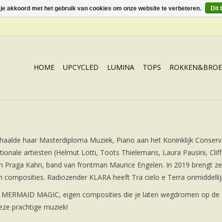
 je akkoord met het gebruik van cookies om onze website te verbeteren.
Dit 
HOME
UPCYCLED
LUMINA
TOPS
ROKKEN&BROE
haalde haar Masterdiploma Muziek, Piano aan het Koninklijk Conserva
onale artiesten (Helmut Lotti, Toots Thielemans, Laura Pausini, Cliff 
 Praga Kahn, band van frontman Maurice Engelen. In 2019 brengt ze ee
n composities. Radiozender KLARA heeft Tra cielo e Terra onmiddellij
t : MERMAID MAGIC, eigen composities die je laten wegdromen op d
deze prachtige muziek!