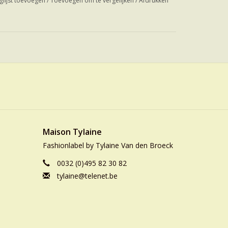
glijst toevoegen
/
Toevoegen om te vergelijken
/
Afdrukken
Maison Tylaine
Fashionlabel by Tylaine Van den Broeck
0032 (0)495 82 30 82
tylaine@telenet.be