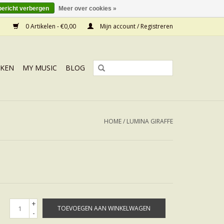
bericht verbergen
Meer over cookies »
0 Artikelen - €0,00
Mijn account / Registreren
KEN
MY MUSIC
BLOG
HOME
/
LUMINA GIRAFFE
+
TOEVOEGEN AAN WINKELWAGEN
-