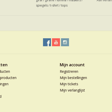
giraf
/
giraffe
/
lumina
/
maskers
/
Aan verlan
spiegels
/
t-shirt
/
tops
cten
Mijn account
ducten
Registreren
producten
Mijn bestellingen
ingen
Mijn tickets
Mijn verlanglijst
d