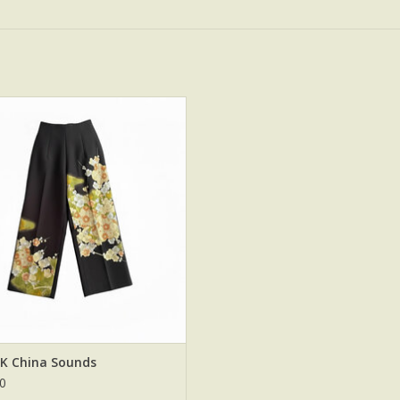
EK China Sounds Maison Tylaine
UpCycled
EVOEGEN AAN WINKELWAGEN
K China Sounds
0