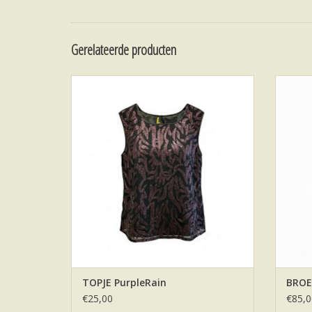
Gerelateerde producten
TOPJE PurpleRain Maison Tylaine UpCycled
BRO
TOEVOEGEN AAN WINKELWAGEN
TO
TOPJE PurpleRain
BROE
€25,00
€85,0