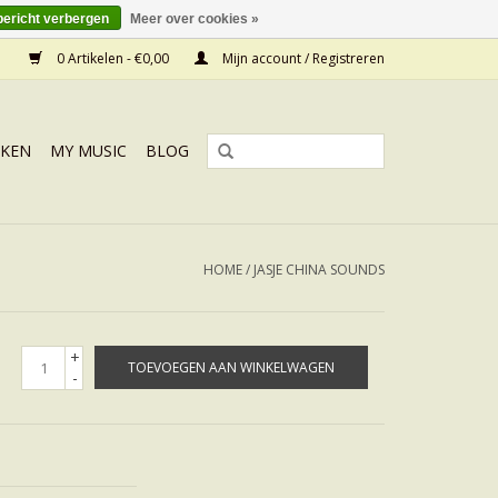
bericht verbergen
Meer over cookies »
0 Artikelen - €0,00
Mijn account / Registreren
KEN
MY MUSIC
BLOG
HOME
/
JASJE CHINA SOUNDS
+
TOEVOEGEN AAN WINKELWAGEN
-