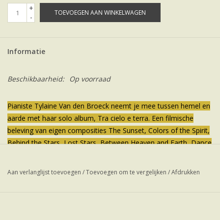
+
TOEVOEGEN AAN WINKELWAGEN
-
Informatie
Beschikbaarheid:
Op voorraad
Pianiste Tylaine Van den Broeck neemt je mee tussen hemel en
aarde met haar solo album, Tra cielo e terra.
Een filmische
beleving van eigen composities The Sunset, Colors of the Spirit,
Behind the Stars, Lost Stars, Between Heaven and Earth, Dance
of a Unicorn, Fallen Star en Morning Prelude.
Een prachtige
combinatie van piano en cello (Joyce Kuipers).
De composities
Aan verlanglijst toevoegen
/
Toevoegen om te vergelijken
/
Afdrukken
Dance of a Unicorn en Behind the stars zijn door KLARA radio
geselecteerd op hun playlist.
Hemels genieten ♥