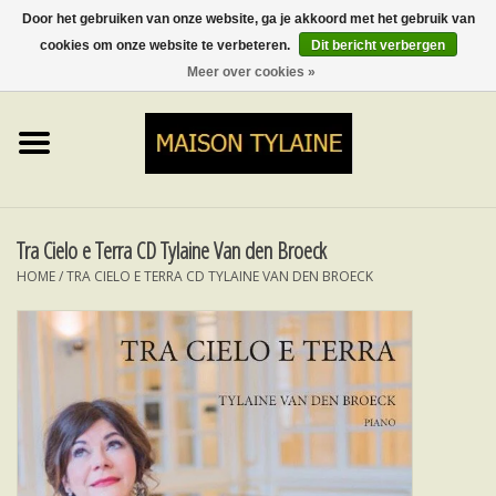
Door het gebruiken van onze website, ga je akkoord met het gebruik van
cookies om onze website te verbeteren.
Dit bericht verbergen
0 Artikelen - €0,00
Meer over cookies »
Home
UPCYCLED
LUMINA
Tra Cielo e Terra CD Tylaine Van den Broeck
HOME
/
TRA CIELO E TERRA CD TYLAINE VAN DEN BROECK
TOPS
ROKKEN&BROEKEN
MY MUSIC
BLOG