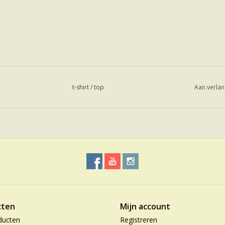
t-shirt
/
top
Aan verlan
cten
Mijn account
ducten
Registreren