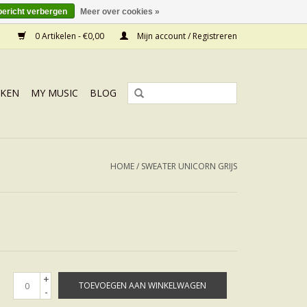
bericht verbergen
Meer over cookies »
0 Artikelen - €0,00
Mijn account / Registreren
KEN
MY MUSIC
BLOG
HOME
/
SWEATER UNICORN GRIJS
+
TOEVOEGEN AAN WINKELWAGEN
-