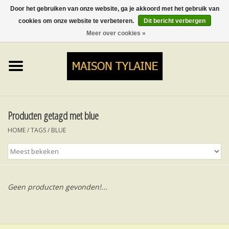
Door het gebruiken van onze website, ga je akkoord met het gebruik van
cookies om onze website te verbeteren.
Dit bericht verbergen
0 Artikelen - €0,00
Meer over cookies »
Home
UPCYCLED
LUMINA
Producten getagd met blue
HOME
/
TAGS
/
BLUE
TOPS
ROKKEN&BROEKEN
Geen producten gevonden!...
MY MUSIC
BLOG