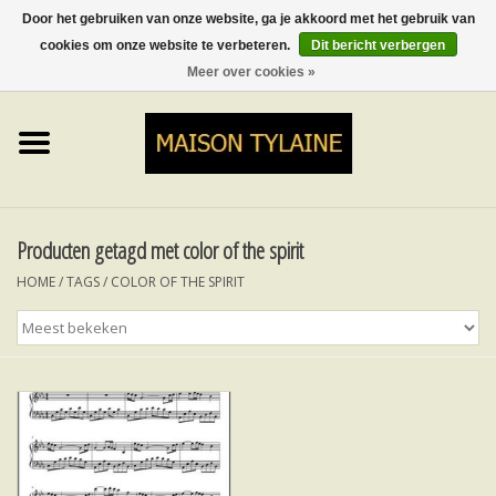
Door het gebruiken van onze website, ga je akkoord met het gebruik van
cookies om onze website te verbeteren.
Dit bericht verbergen
0 Artikelen - €0,00
Meer over cookies »
Home
UPCYCLED
LUMINA
Producten getagd met color of the spirit
HOME
/
TAGS
/
COLOR OF THE SPIRIT
TOPS
ROKKEN&BROEKEN
MY MUSIC
BLOG