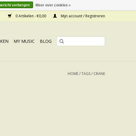
bericht verbergen
Meer over cookies »
0 Artikelen - €0,00
Mijn account / Registreren
KEN
MY MUSIC
BLOG
HOME
/
TAGS
/
CRANE