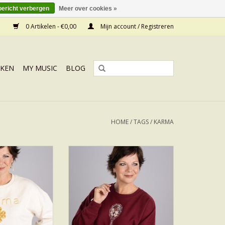
bericht verbergen
Meer over cookies »
0 Artikelen - €0,00
Mijn account / Registreren
KEN
MY MUSIC
BLOG
HOME
/
TAGS
/
KARMA
A GOLD
MIRROR
N WINKELWAGEN
TOEVOEGEN AAN WINKELWAGEN