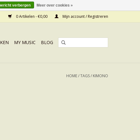
bericht verbergen
Meer over cookies »
0 Artikelen - €0,00
Mijn account / Registreren
KEN
MY MUSIC
BLOG
HOME
/
TAGS
/
KIMONO