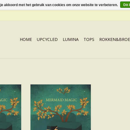
 je akkoord met het gebruik van cookies om onze website te verbeteren.
Dit 
HOME
UPCYCLED
LUMINA
TOPS
ROKKEN&BROE
 by TYLAINE
CD Mermaid Magic by TYLAINE
ECK
VAN DEN BROECK
NKELWAGEN
TOEVOEGEN AAN WINKELWAGEN