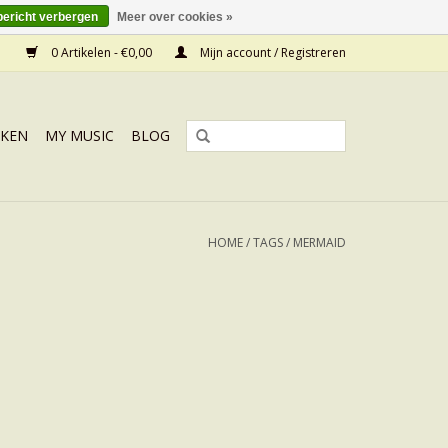
bericht verbergen
Meer over cookies »
0 Artikelen - €0,00
Mijn account / Registreren
KEN
MY MUSIC
BLOG
HOME
/
TAGS
/
MERMAID