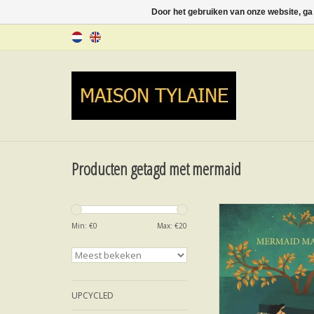
Door het gebruiken van onze website, ga
Producten getagd met mermaid
VINYL Mermaid Magic
VAN DEN BRO
Min: €
0
Max: €
20
TOEVOEGEN AAN WI
UPCYCLED