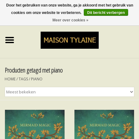
Door het gebruiken van onze website, ga je akkoord met het gebruik van
cookies om onze website te verbeteren.
Dit bericht verbergen
0 Artikelen - €0,00
Meer over cookies »
Home
UPCYCLED
LUMINA
Producten getagd met piano
HOME
/
TAGS
/
PIANO
TOPS
ROKKEN&BROEKEN
MY MUSIC
BLOG