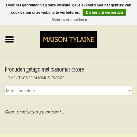
Door het gebruiken van onze website, ga je akkoord met het gebruik van
cookies om onze website te verbeteren.
Dit bericht verbergen
0 Artikelen - €0,00
Meer over cookies »
Home
UPCYCLED
LUMINA
Producten getagd met pianomusicscore
HOME
/
TAGS
/
PIANOMUSICSCORE
TOPS
ROKKEN&BROEKEN
Geen producten gevonden!...
MY MUSIC
BLOG