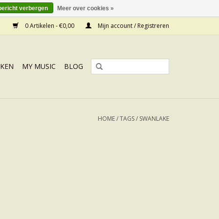
bericht verbergen
Meer over cookies »
0 Artikelen - €0,00
Mijn account / Registreren
KEN
MY MUSIC
BLOG
HOME
/
TAGS
/
SWANLAKE