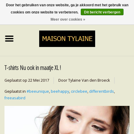
Door het gebruiken van onze website, ga je akkoord met het gebruik van
cookies om onze website te verbeteren.
Dit bericht verbergen
0 Artikelen - €0,00
Meer over cookies »
Home
UPCYCLED
LUMINA
T-shirts Nu ook in maatje XL !
TOPS
Geplaatst op
22 Mei 2017
Door Tylaine Van den Broeck
Geplaatst in
#beeunique
,
beehappy
,
circlebee
,
differentbirds
,
ROKKEN&BROEKEN
freeasabird
MY MUSIC
BLOG