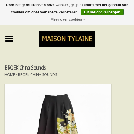
Door het gebruiken van onze website, ga je akkoord met het gebruik van
cookies om onze website te verbeteren.
Dit bericht verbergen
0 Artikelen - €0,00
Meer over cookies »
Home
UPCYCLED
LUMINA
BROEK China Sounds
HOME
/
BROEK CHINA SOUNDS
TOPS
ROKKEN&BROEKEN
MY MUSIC
BLOG